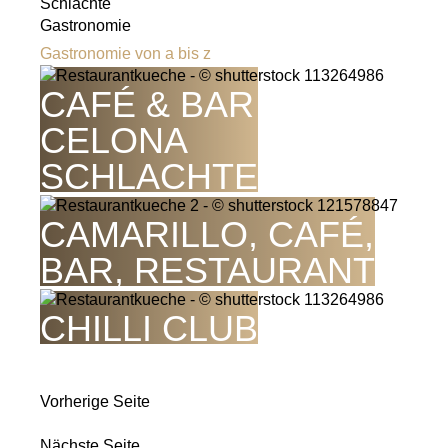
Schlachte
Gastronomie
Gastronomie von a bis z
CAFÉ & BAR
CELONA
SCHLACHTE
CAMARILLO, CAFÉ,
BAR, RESTAURANT
CHILLI CLUB
Vorherige Seite
Nächste Seite