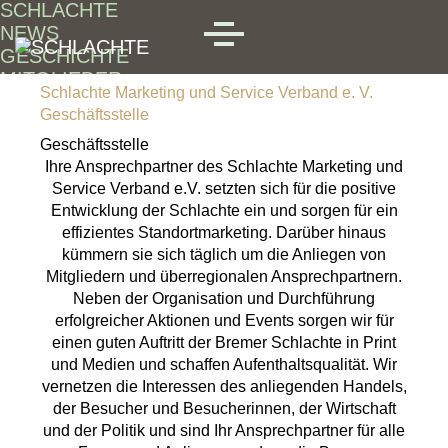
SCHLACHTE
Skip to main content
NEWS
MENU
GESCHICHTE
MITGLIEDER
Schlachte Marketing und Service Verband e. V.
Geschäftsstelle
Geschäftsstelle
Ihre Ansprechpartner des Schlachte Marketing und
Service Verband e.V. setzten sich für die positive
Entwicklung der Schlachte ein und sorgen für ein
effizientes Standortmarketing. Darüber hinaus
kümmern sie sich täglich um die Anliegen von
Mitgliedern und überregionalen Ansprechpartnern.
Neben der Organisation und Durchführung
erfolgreicher Aktionen und Events sorgen wir für
einen guten Auftritt der Bremer Schlachte in Print
und Medien und schaffen Aufenthaltsqualität. Wir
vernetzen die Interessen des anliegenden Handels,
der Besucher und Besucherinnen, der Wirtschaft
und der Politik und sind Ihr Ansprechpartner für alle