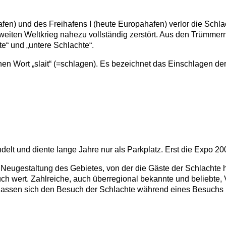
en) und des Freihafens I (heute Europahafen) verlor die Schlac
weiten Weltkrieg nahezu vollständig zerstört. Aus den Trümmer
e“ und „untere Schlachte“.
n Wort „slait“ (=schlagen). Es bezeichnet das Einschlagen der 
elt und diente lange Jahre nur als Parkplatz. Erst die Expo 20
Neugestaltung des Gebietes, von der die Gäste der Schlachte heu
such wert. Zahlreiche, auch überregional bekannte und beliebte
lassen sich den Besuch der Schlachte während eines Besuchs 