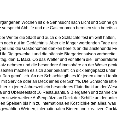
rgangenen Wochen ist die Sehnsucht nach Licht und Sonne gr
e verspricht Abhilfe und die Gastronomen bereiten sich bereits a
er Winter die Stadt und auch die Schlachte fest im Griff hatten,
n noch gut im Gedächtnis. Aber die länger werdenden Tage un
igen und die Gastronomen denken bereits an die anstehende Frei
fleißig gewerkelt und die nächste Biergartensaison vorbereitet. 
ntag, den
1. März.
Ob das Wetter und vor allem die Temperature
Platz nehmen und die besondere Atmosphäre an der Weser genie
seaten machen es sich aber bekanntlich dick eingepackt unter
ßen gemütlich. An der Schlachte gibt es für jeden einen Liebli
mit Service oder an Deck eines der Schiffe. Die Schlachte ist 
ier zu jeder Jahreszeit ein besonderes Flair direkt an der Wese
a und Überseestadt 16 Restaurants, 9 Biergärten und zahlreich
zen sowie weitere Außenplätze an Deck der Schiffe an der unt
len Speisen bis hin zu internationalen Köstlichkeiten alles, w
usgewählten Weinen, internationalen Bieren und kreativen Cockta