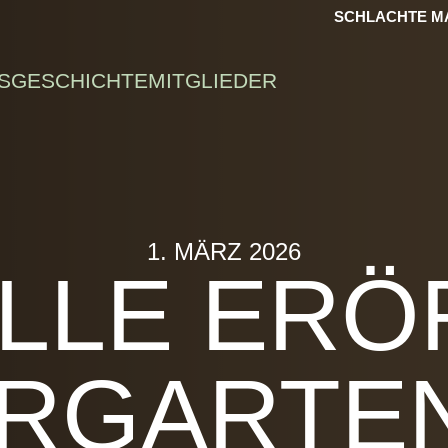
SCHLACHTE MA
S
GESCHICHTE
MITGLIEDER
1. MÄRZ 2026
ELLE ER
ERGARTE