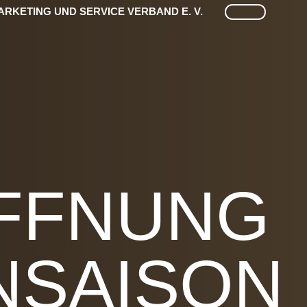
SUCHE
RKETING UND SERVICE VERBAND E. V.
ÖFFNUNG
NSAISON