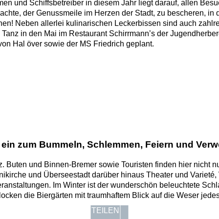
n und Schiffsbetreiber in diesem Jahr liegt darauf, allen Bes
achte, der Genussmeile im Herzen der Stadt, zu bescheren, in d
en! Neben allerlei kulinarischen Leckerbissen sind auch zahlre
 Tanz in den Mai im Restaurant Schirrmann’s der Jugendherber
 von Hal över sowie der MS Friedrich geplant.
 ein zum Bummeln, Schlemmen, Feiern und Verw
iz. Buten und Binnen-Bremer sowie Touristen finden hier nicht 
inikirche und Überseestadt darüber hinaus Theater und Variet
anstaltungen. Im Winter ist der wunderschön beleuchtete Schl
en die Biergärten mit traumhaftem Blick auf die Weser jedes
TEILEN